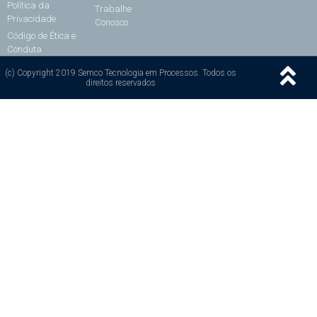
Política da
Trabalhe
Privacidade
Conosco
Código de Ética e
Conduta
(c) Copyright 2019 Semco Tecnologia em Processos. Todos os
direitos reservados