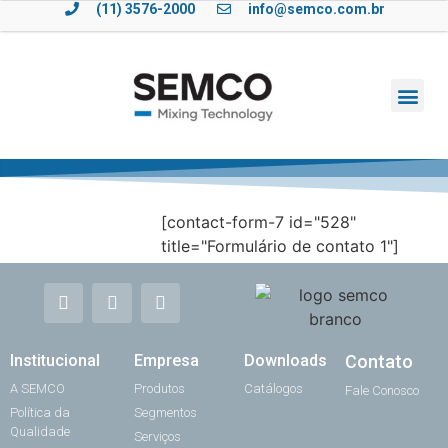
(11) 3576-2000
info@semco.com.br
[contact-form-7 id="528"
title="Formulário de contato 1"]
Institucional
Empresa
Downloads
Contato
A SEMCO
Produtos
Catálogos
Fale Conosco
Política da
Segmentos
Qualidade
Serviços