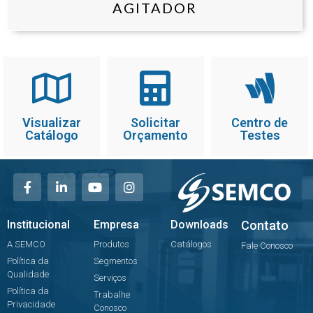
AGITADOR
Visualizar
Solicitar
Centro de
Catálogo
Orçamento
Testes
Institucional
Empresa
Downloads
Contato
A SEMCO
Produtos
Catálogos
Fale Conosco
Política da
Segmentos
Qualidade
Serviços
Política da
Trabalhe
Privacidade
Conosco